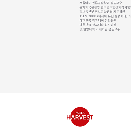
서울여대 언론영상학과 겸임교수
문화체육관광부 한국광고영상제작사협회(
정보통신부 정보문화센터 자문위원
ASEM 2000 (아시아 유럽 정상회의)
대한민국 광고대회 집행위원
대한민국 광고대상 심사위원
現 한양대학교 대학원 겸임교수
​상호명 : (주)코
​주소 : 서울특별
02) 50
​대표전화 :