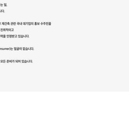
Everyday, Everynight,
KOREAHARVEST