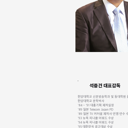
석중건 대표감독
한양대학교 신문방송학과 및 동대학원
한양대학교 문학박사
'84 ~ '91 대홍기획 제작실장
'89 일본 Telecom Japan PD
'89 일본 TV 커머셜 제작사 연맹 연수 
'93 뉴욕 피나클 어워드 수상
'94 뉴욕 피나클 어워드 수상
'95 대한민국 광고대상 수상