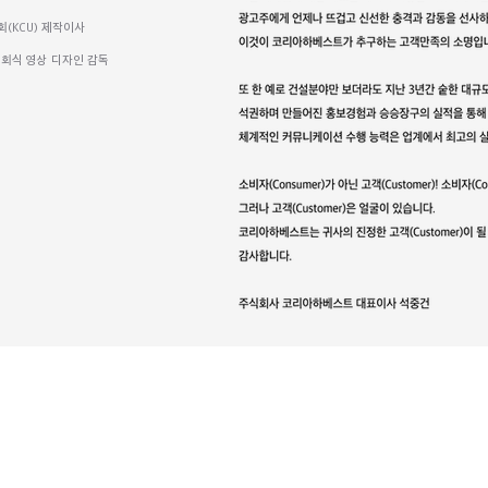
KCU) 제작이사
 개회식 영상 디자인 감독
리아하베스트
대표자 : 석중건
시 강남구 테헤란로 22길9 아름다운빌딩 5층
8 - 8050
FAX : 02) 501 - 8026